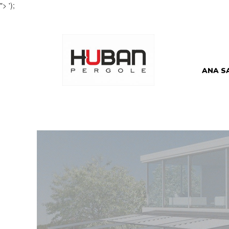
">
');
ANA S