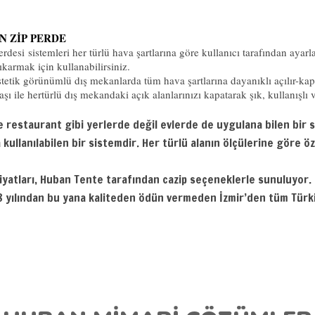
N ZİP PERDE
si sistemleri her türlü hava şartlarına göre kullanıcı tarafından ayarl
çıkarmak için kullanabilirsiniz.
tetik görünümlü dış mekanlarda tüm hava şartlarına dayanıklı açılır-kapa
ı ile hertürlü dış mekandaki açık alanlarınızı kapatarak şık, kullanışlı v
restaurant gibi yerlerde değil evlerde de uygulana bilen bir si
kullanılabilen bir sistemdir. Her türlü alanın ölçülerine göre öz
 fiyatları, Huban Tente tarafından cazip seçeneklerle sunuluyor
8 yılından bu yana kaliteden ödün vermeden İzmir’den tüm Türki