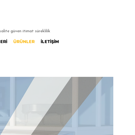
lite güven itimat süreklilik
ERI
ÜRÜNLER
İLETIŞIM